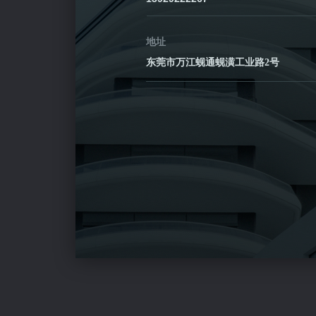
地址
东莞市万江蚬通蚬潢工业路2号