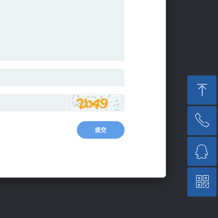
ꁸ
ꂅ
回到顶部
提交
ꁗ
13929222267
ꀥ
QQ客服
微信二维码