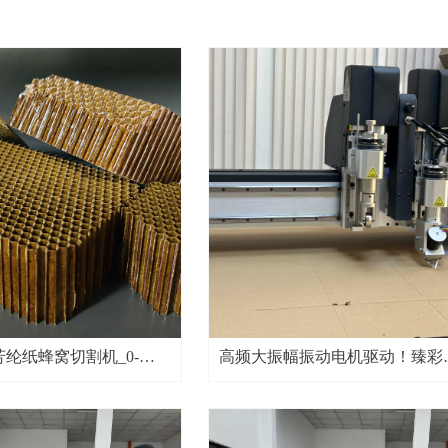
 芳纶纸蜂窝切割机_0-
高频大振幅振动电机驱动！臻彩
度精密切割_V 槽多角度定
ZCCUTTER全自动 V槽切割机 
板高效开槽专家