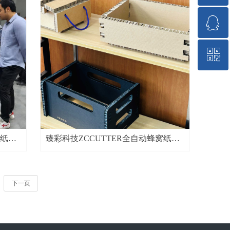
ꁗ
13929222267
ꀥ
QQ客服
微信二维码
窝纸板
臻彩科技ZCCUTTER全自动蜂窝纸板
切割机 0-60mm高精度裁切设备
下一页