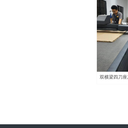
双横梁四刀座
ZCCUTTE
速高效碾压同