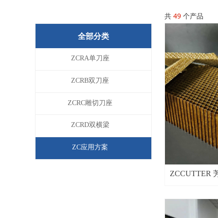
共
49
个产品
全部分类
ZCRA单刀座
ZCRB双刀座
ZCRC雕切刀座
ZCRD双横梁
ZC应用方案
ZCCUTTER
30mm 全厚
制 - 臻彩科技