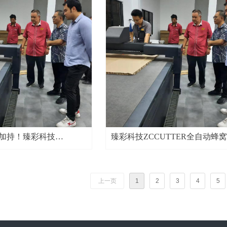
加持！臻彩科技
臻彩科技ZCCUTTER全自动蜂
R全自动蜂窝纸板切割机 高
切割机 行业高端智能切割标杆
行
上一页
1
2
3
4
5