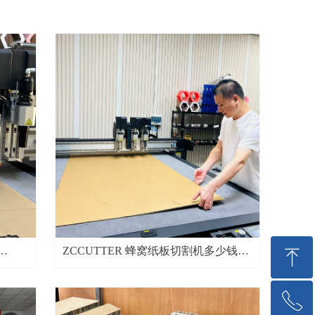
ZCCUTTER 蜂窝纸板切割机多少钱？
ꁸ
蜂窝纸
臻彩科技厂家直供 高振幅气动振动刀
+≤0.1mm 精度
ꂅ
回到顶部